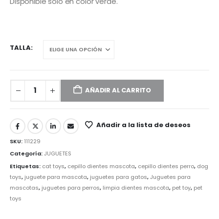
Disponible solo en color verde.
TALLA
AÑADIR AL CARRITO
Añadir a la lista de deseos
SKU:
111229
Categoría:
JUGUETES
Etiquetas:
cat toys
,
cepillo dientes mascota
,
cepillo dientes perro
,
dog
toys
,
juguete para mascota
,
juguetes para gatos
,
Juguetes para
mascotas
,
juguetes para perros
,
limpia dientes mascota
,
pet toy
,
pet
toys