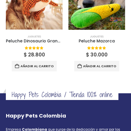
JUGUETES
JUGUETES
Peluche Dinosaurio Grande
Peluche Mazorca
0
out of 5
0
out of 5
$
28.800
$
30.000
AÑADIR AL CARRITO
AÑADIR AL CARRITO
Happy Pets Colombia / Tienda 100% online
Happy Pets Colombia
Empresa
Colombiana
que surge de la dedicación y amor por los