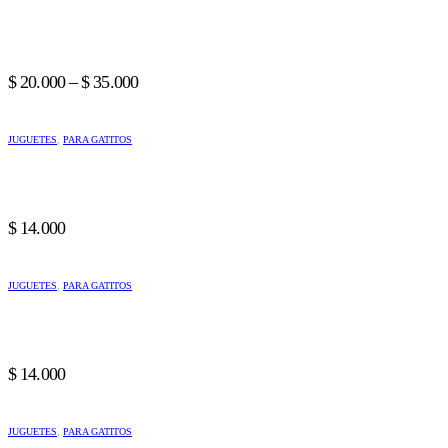
tiene
tiene
múltiples
múltiples
variantes.
variantes.
Las
Las
Price
opciones
opciones
$
20.000
–
$
35.000
se
se
range:
pueden
pueden
$ 20.000
elegir
elegir
JUGUETES
,
PARA GATITOS
through
en
en
$ 35.000
la
la
página
página
de
de
producto
producto
$
14.000
JUGUETES
,
PARA GATITOS
$
14.000
JUGUETES
,
PARA GATITOS