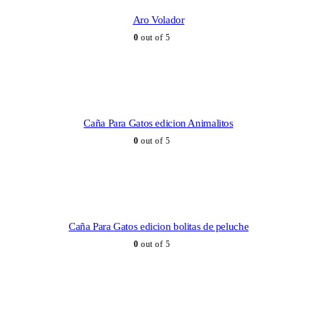
Aro Volador
0
out of 5
Caña Para Gatos edicion Animalitos
0
out of 5
Caña Para Gatos edicion bolitas de peluche
0
out of 5