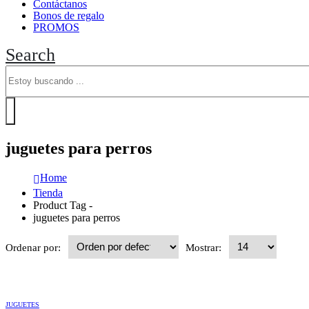
Contáctanos
Bonos de regalo
PROMOS
Search
juguetes para perros
Home
Tienda
Product Tag -
juguetes para perros
Ordenar por:
Mostrar:
Este
Este
producto
producto
JUGUETES