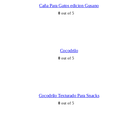
Caña Para Gatos edicion Gusano
0
out of 5
Cocodrilo
0
out of 5
Cocodrilo Texturado Para Snacks
0
out of 5