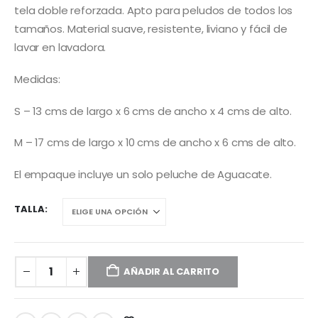
through
tela doble reforzada. Apto para peludos de todos los
$ 28.000
tamaños. Material suave, resistente, liviano y fácil de
lavar en lavadora.
Medidas:
S – 13 cms de largo x 6 cms de ancho x 4 cms de alto.
M – 17 cms de largo x 10 cms de ancho x 6 cms de alto.
El empaque incluye un solo peluche de Aguacate.
TALLA
AÑADIR AL CARRITO