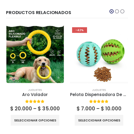
PRODUCTOS RELACIONADOS
-42%
JUGUETES
JUGUETES
Aro Volador
Pelota Dispensadora De Snack
Price
Price
0
out of 5
0
out of 5
$
20.000
–
$
35.000
$
7.000
–
$
10.000
range:
rang
Este producto tiene múltiples variantes. Las opciones se pueden elegir en la página de producto
Este producto tiene múltiples variantes. Las opciones se 
$ 20.000
$ 7.
SELECCIONAR OPCIONES
SELECCIONAR OPCIONES
through
thro
$ 35.000
$ 10