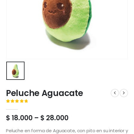
Peluche Aguacate
( No hay valoraciones aún. )
0
out of 5
Price
$
18.000
–
$
28.000
range:
$ 18.000
Peluche en forma de Aguacate, con pito en su interior y