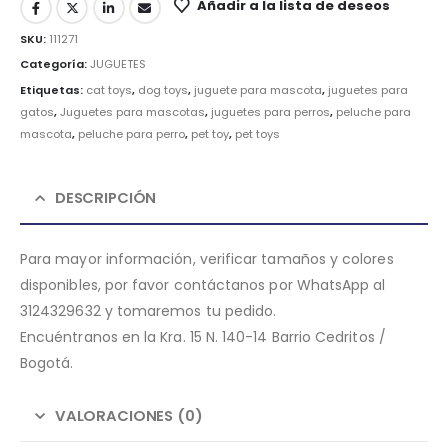
Añadir a la lista de deseos
SKU:
111271
Categoría:
JUGUETES
Etiquetas:
cat toys
,
dog toys
,
juguete para mascota
,
juguetes para
gatos
,
Juguetes para mascotas
,
juguetes para perros
,
peluche para
mascota
,
peluche para perro
,
pet toy
,
pet toys
DESCRIPCIÓN
Para mayor información, verificar tamaños y colores
disponibles, por favor contáctanos por WhatsApp al
3124329632 y tomaremos tu pedido.
Encuéntranos en la Kra. 15 N. 140-14 Barrio Cedritos /
Bogotá.
VALORACIONES (0)