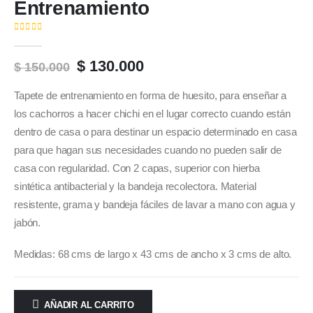
Entrenamiento
( No hay valoraciones aún. )
0
out of 5
Original
Current
$
130.000
$
150.000
price
price
was:
is:
Tapete de entrenamiento en forma de huesito, para enseñar a
$ 150.000.
$ 130.000.
los cachorros a hacer chichi en el lugar correcto cuando están
dentro de casa o para destinar un espacio determinado en casa
para que hagan sus necesidades cuando no pueden salir de
casa con regularidad. Con 2 capas, superior con hierba
sintética antibacterial y la bandeja recolectora. Material
resistente, grama y bandeja fáciles de lavar a mano con agua y
jabón.
Medidas: 68 cms de largo x 43 cms de ancho x 3 cms de alto.
AÑADIR AL CARRITO