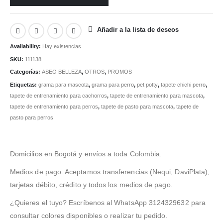
Añadir a la lista de deseos
Availability:
Hay existencias
SKU:
111138
Categorías:
ASEO BELLEZA
,
OTROS
,
PROMOS
Etiquetas:
grama para mascota
,
grama para perro
,
pet potty
,
tapete chichi perro
,
tapete de entrenamiento para cachorros
,
tapete de entrenamiento para mascota
,
tapete de entrenamiento para perros
,
tapete de pasto para mascota
,
tapete de
pasto para perros
Domicilios en Bogotá y envíos a toda Colombia.
Medios de pago: Aceptamos transferencias (Nequi, DaviPlata),
tarjetas débito, crédito y todos los medios de pago.
¿Quieres el tuyo? Escríbenos al WhatsApp 3124329632 para
consultar colores disponibles o realizar tu pedido.