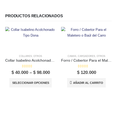
PRODUCTOS RELACIONADOS
COLLARES
,
OTROS
CAMAS
,
CARGADORES
,
OTROS
Collar Isabelino Acolchonado Tipo Dona
Forro / Cobertor Para el Maletero o Baúl del Carro
0
out of 5
0
out of 5
Price
$
40.000
–
$
98.000
$
120.000
range:
Este producto tiene múltiples variantes. Las opciones se pueden elegir en la página de producto
$ 40.000
SELECCIONAR OPCIONES
AÑADIR AL CARRITO
through
$ 98.000