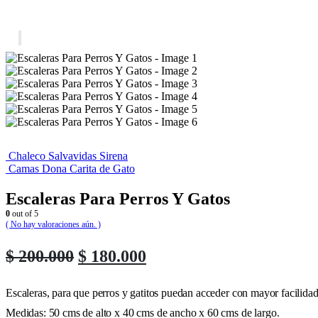
Chaleco Salvavidas Sirena
Camas Dona Carita de Gato
Escaleras Para Perros Y Gatos
0
out of 5
( No hay valoraciones aún. )
Original
Current
$
200.000
$
180.000
price
price
was:
is:
Escaleras, para que perros y gatitos puedan acceder con mayor facilidad 
$ 200.000.
$ 180.000.
Medidas: 50 cms de alto x 40 cms de ancho x 60 cms de largo.