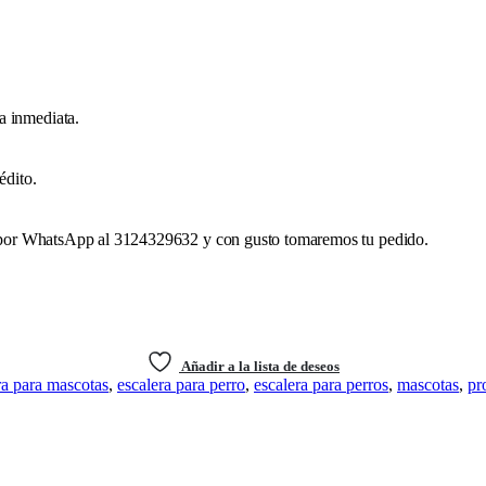
a inmediata.
édito.
nos por WhatsApp al 3124329632 y con gusto tomaremos tu pedido.
Añadir a la lista de deseos
ra para mascotas
,
escalera para perro
,
escalera para perros
,
mascotas
,
pr