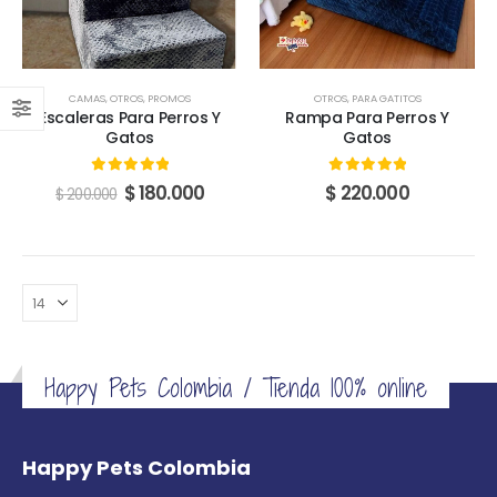
CAMAS
,
OTROS
,
PROMOS
OTROS
,
PARA GATITOS
Escaleras Para Perros Y
Rampa Para Perros Y
Gatos
Gatos
0
out of 5
0
out of 5
Original
Current
$
180.000
$
220.000
$
200.000
price
price
was:
is:
$ 200.000.
$ 180.000.
Happy Pets Colombia / Tienda 100% online
Happy Pets Colombia