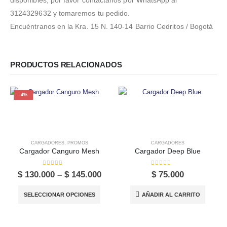
disponibles, por favor contáctanos por WhatsApp al
3124329632 y tomaremos tu pedido.
Encuéntranos en la Kra. 15 N. 140-14 Barrio Cedritos / Bogotá
PRODUCTOS RELACIONADOS
-4%
CARGADORES
,
PROMOS
CARGADORES
Cargador Canguro Mesh
Cargador Deep Blue
0
out of 5
0
out of 5
Price
$
130.000
–
$
145.000
$
75.000
range:
Este producto tiene múltiples variantes. Las opciones se pueden elegir en la página de producto
$ 130.000
SELECCIONAR OPCIONES
AÑADIR AL CARRITO
through
$ 145.000