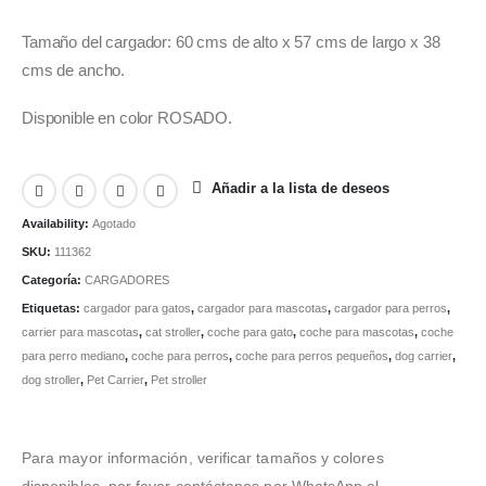
Tamaño del cargador: 60 cms de alto x 57 cms de largo x 38
cms de ancho.
Disponible en color ROSADO.
Añadir a la lista de deseos
Availability:
Agotado
SKU:
111362
Categoría:
CARGADORES
Etiquetas:
cargador para gatos
,
cargador para mascotas
,
cargador para perros
,
carrier para mascotas
,
cat stroller
,
coche para gato
,
coche para mascotas
,
coche
para perro mediano
,
coche para perros
,
coche para perros pequeños
,
dog carrier
,
dog stroller
,
Pet Carrier
,
Pet stroller
Para mayor información, verificar tamaños y colores