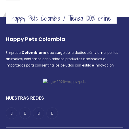
en
en
en
en
la
la
la
la
página
página
página
página
Happy Pets Colombia / Tienda 100% online
de
de
de
de
producto
producto
producto
producto
Happy Pets Colombia
Empresa
Colombiana
que surge de la dedicación y amor por los
animales; contamos con variados productos nacionales e
importados para consentir a los peludos con estilo e innovación.
NUESTRAS REDES