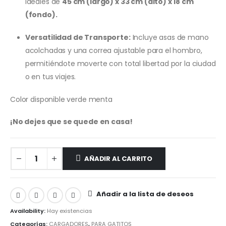
ideales de
45 cm (largo) x 33 cm (alto) x 18 cm
(fondo).
Versatilidad de Transporte:
Incluye asas de mano
acolchadas y una correa ajustable para el hombro,
permitiéndote moverte con total libertad por la ciudad
o en tus viajes.
Color disponible verde menta
¡No dejes que se quede en casa!
AÑADIR AL CARRITO
Añadir a la lista de deseos
Availability:
Hay existencias
Categorías:
CARGADORES
,
PARA GATITOS