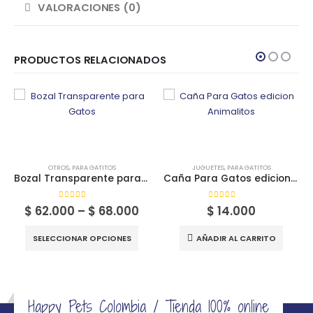
VALORACIONES (0)
PRODUCTOS RELACIONADOS
OTROS
,
PARA GATITOS
JUGUETES
,
PARA GATITOS
Bozal Transparente para Gatos
Caña Para Gatos edicion Animalitos
0
out of 5
0
out of 5
Price
$
62.000
–
$
68.000
$
14.000
range:
Este producto tiene múltiples variantes. Las opciones se pueden elegir en la página de producto
$ 62.000
SELECCIONAR OPCIONES
AÑADIR AL CARRITO
through
$ 68.000
Happy Pets Colombia / Tienda 100% online