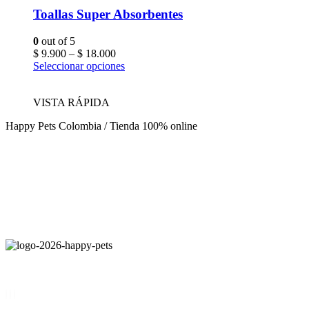
Toallas Super Absorbentes
0
out of 5
Price
$
9.900
–
$
18.000
range:
Este
Seleccionar opciones
$ 9.900
producto
through
tiene
VISTA RÁPIDA
$ 18.000
múltiples
variantes.
Happy Pets Colombia / Tienda 100% online
Las
opciones
se
pueden
elegir
en
Happy Pets Colombia
la
página
Empresa
Colombiana
que surge de la dedicación y amor por los anim
de
producto
NUESTRAS REDES