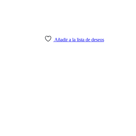
Añadir a la lista de deseos
ales; contamos con variados productos nacionales e importados para con