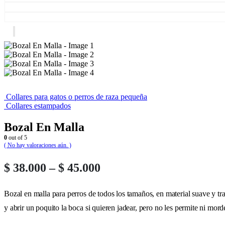
Collares para gatos o perros de raza pequeña
Collares estampados
Bozal En Malla
0
out of 5
( No hay valoraciones aún. )
Price
$
38.000
–
$
45.000
range:
$ 38.000
Bozal en malla para perros de todos los tamaños, en material suave y tran
through
y abrir un poquito la boca si quieren jadear, pero no les permite ni mord
$ 45.000