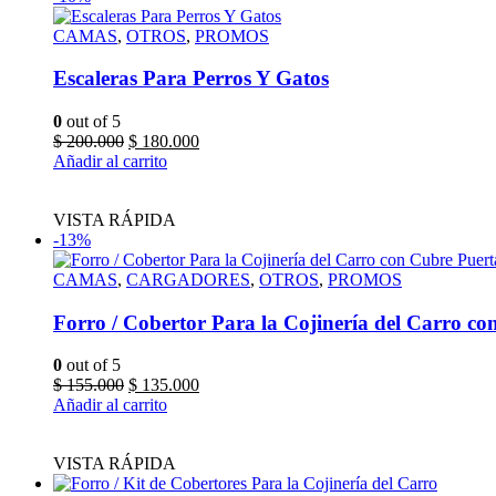
CAMAS
,
OTROS
,
PROMOS
Escaleras Para Perros Y Gatos
0
out of 5
Original
Current
$
200.000
$
180.000
price
price
Añadir al carrito
was:
is:
$ 200.000.
$ 180.000.
VISTA RÁPIDA
-13%
CAMAS
,
CARGADORES
,
OTROS
,
PROMOS
Forro / Cobertor Para la Cojinería del Carro co
0
out of 5
Original
Current
$
155.000
$
135.000
price
price
Añadir al carrito
was:
is:
$ 155.000.
$ 135.000.
VISTA RÁPIDA