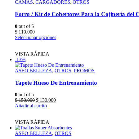
CAMAS
,
CARGADORES
,
OTROS
Forro / Kit de Cobertores Para la Cojinería del 
0
out of 5
$
110.000
Este
Seleccionar opciones
producto
tiene
VISTA RÁPIDA
múltiples
-13%
variantes.
Las
ASEO BELLEZA
,
OTROS
opciones
,
PROMOS
se
pueden
Tapete Hueso De Entrenamiento
elegir
en
0
out of 5
la
Original
Current
$
150.000
$
130.000
página
price
price
Añadir al carrito
de
was:
is:
producto
$ 150.000.
$ 130.000.
VISTA RÁPIDA
ASEO BELLEZA
,
OTROS