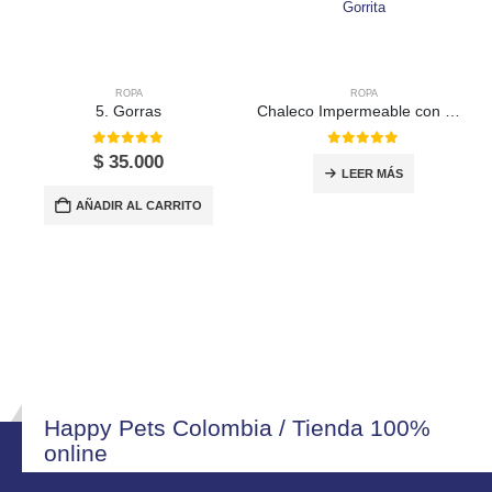
ROPA
ROPA
5. Gorras
Chaleco Impermeable con Gorrita
0
out of 5
0
out of 5
$
35.000
LEER MÁS
AÑADIR AL CARRITO
Happy Pets Colombia / Tienda 100%
online