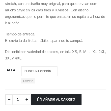
through
stretch, con un diseño muy original, para que se vean com
$ 72.000
mucho Style en los días fríos y lluviosos. Con diseño
ergonómico, que no permite que ensucien su ropita a la hora de
ir al baño.
Tiempo de entrega
El envío tarda 5 días hábiles apartir de tu comprá.
Disponible en variedad de colores, en talla XS, S, M, L, XL, 2XL,
3XL y 4XL.
TALLA
LIMPIAR
AÑADIR AL CARRITO