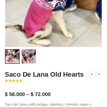
Saco De Lana Old Hearts
( No hay valoraciones aún. )
0
out of 5
Price
$
56.000
–
$
72.000
range:
$ 56.000
Saco de Lana cuello tortuga, calientico, cómodo, suave y