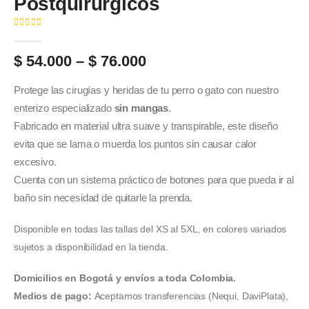
Postquirurgicos
( No hay valoraciones aún. )
0
out of 5
Price
$
54.000
–
$
76.000
range:
$ 54.000
Protege las cirugías y heridas de tu perro o gato con nuestro
through
enterizo especializado
sin mangas
.
$ 76.000
Fabricado en material ultra suave y transpirable, este diseño
evita que se lama o muerda los puntos sin causar calor
excesivo.
Cuenta con un sistema práctico de botones para que pueda ir al
baño sin necesidad de quitarle la prenda.
Disponible en todas las tallas del XS al 5XL, en colores variados
sujetos a disponibilidad en la tienda.
Domicilios en Bogotá y envíos a toda Colombia.
Medios de pago:
Aceptamos transferencias (Nequi, DaviPlata),