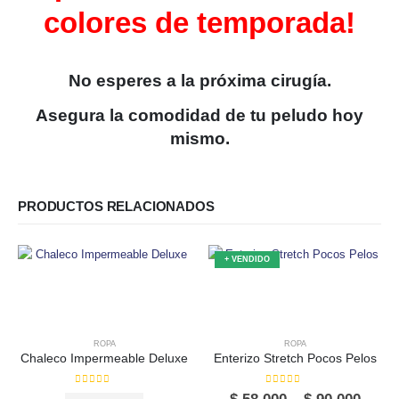
colores de temporada!
No esperes a la próxima cirugía.
Asegura la comodidad de tu peludo hoy
mismo.
PRODUCTOS RELACIONADOS
+ VENDIDO
ROPA
ROPA
Chaleco Impermeable Deluxe
Enterizo Stretch Pocos Pelos
0
out of 5
0
out of 5
Price