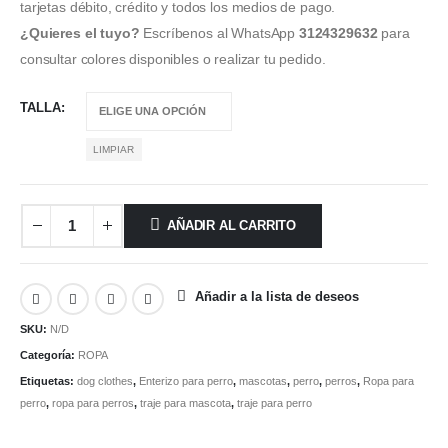
tarjetas débito, crédito y todos los medios de pago.
¿Quieres el tuyo?
Escríbenos al WhatsApp
3124329632
para
consultar colores disponibles o realizar tu pedido.
TALLA
LIMPIAR
AÑADIR AL CARRITO
Añadir a la lista de deseos
SKU:
N/D
Categoría:
ROPA
Etiquetas:
dog clothes
,
Enterizo para perro
,
mascotas
,
perro
,
perros
,
Ropa para
perro
,
ropa para perros
,
traje para mascota
,
traje para perro