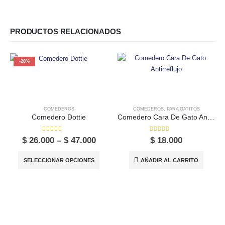
PRODUCTOS RELACIONADOS
-28%
COMEDEROS
COMEDEROS
,
PARA GATITOS
Comedero Dottie
Comedero Cara De Gato Antirreflujo
0
out of 5
0
out of 5
Price
$
26.000
–
$
47.000
$
18.000
range:
Este producto tiene múltiples variantes. Las opciones se pueden elegir en la página de producto
$ 26.000
SELECCIONAR OPCIONES
AÑADIR AL CARRITO
through
$ 47.000