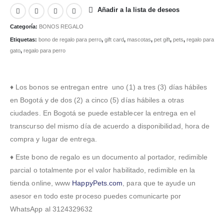
Añadir a la lista de deseos
Categoría:
BONOS REGALO
Etiquetas:
bono de regalo para perro
,
gift card
,
mascotas
,
pet gift
,
pets
,
regalo para
gato
,
regalo para perro
♦ Los bonos se entregan entre uno (1) a tres (3) días hábiles
en Bogotá y de dos (2) a cinco (5) días hábiles a otras
ciudades. En Bogotá se puede establecer la entrega en el
transcurso del mismo día de acuerdo a disponibilidad, hora de
compra y lugar de entrega.
♦ Este bono de regalo es un documento al portador, redimible
parcial o totalmente por el valor habilitado, redimible en la
tienda online, www
HappyPets.com
, para que te ayude un
asesor en todo este proceso puedes comunicarte por
WhatsApp al 3124329632