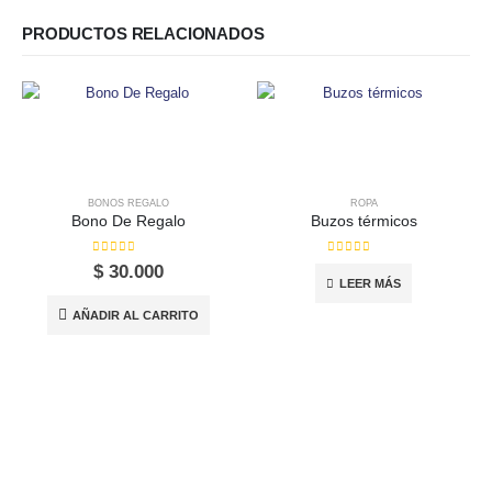
PRODUCTOS RELACIONADOS
BONOS REGALO
ROPA
Bono De Regalo
Buzos térmicos
0
out of 5
0
out of 5
$
30.000
LEER MÁS
AÑADIR AL CARRITO