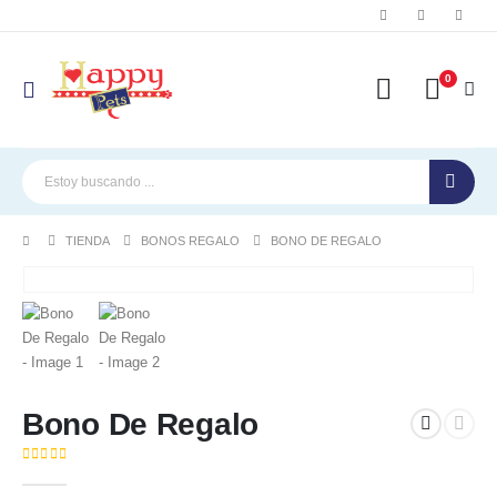
0
TIENDA
BONOS REGALO
BONO DE REGALO
Bono De Regalo
( No hay valoraciones aún. )
0
out of 5