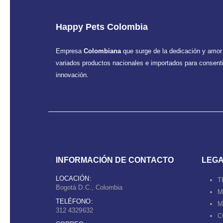
Happy Pets Colombia
Empresa
Colombiana
que surge de la dedicación y amor
variados productos nacionales e importados para consentir
innovación.
INFORMACIÓN DE CONTACTO
LEG
LOCACIÓN:
T
Bogotá D.C., Colombia
M
TELÉFONO:
M
312 4329632
C