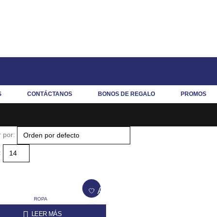
S
CONTÁCTANOS
BONOS DE REGALO
PROMOS
 por:
:
Añadir a la lista de deseos
ROPA
Vestido Elegance
LEER MÁS