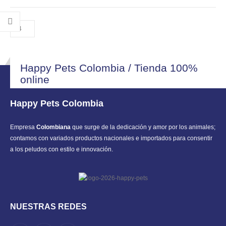
through
opciones
opciones
$ 120.000
se
se
pueden
pueden
elegir
elegir
en
en
la
la
Happy Pets Colombia / Tienda 100%
página
página
online
de
de
producto
producto
Happy Pets Colombia
Empresa
Colombiana
que surge de la dedicación y amor por los animales;
contamos con variados productos nacionales e importados para consentir
a los peludos con estilo e innovación.
NUESTRAS REDES