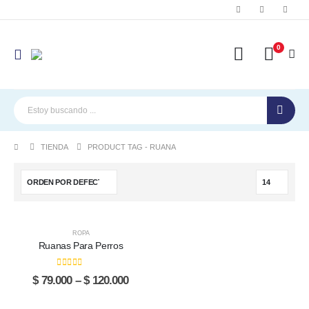
0
TIENDA
PRODUCT TAG -
RUANA
Este
Este
ROPA
producto
producto
Ruanas Para Perros
tiene
tiene
múltiples
múltiples
0
out of 5
Price
$
79.000
–
$
120.000
variantes.
variantes.
range:
Las
Las
$ 79.000