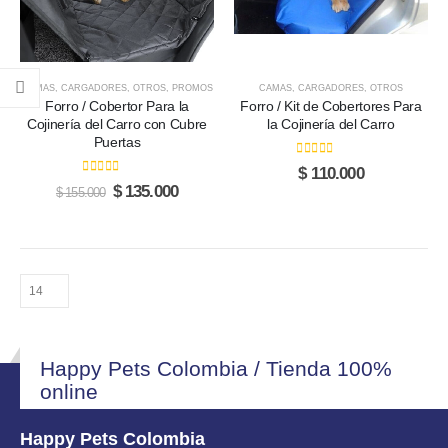
opciones
opciones
se
se
pueden
pueden
elegir
elegir
CAMAS
,
CARGADORES
,
OTROS
,
PROMOS
CAMAS
,
CARGADORES
,
OTROS
en
en
Forro / Cobertor Para la
Forro / Kit de Cobertores Para
la
la
Cojinería del Carro con Cubre
la Cojinería del Carro
Puertas
página
página
de
de
0
out of 5
$
110.000
0
out of 5
producto
producto
Original
Current
$
135.000
$
155.000
price
price
was:
is:
$ 155.000.
$ 135.000.
Happy Pets Colombia / Tienda 100%
online
Happy Pets Colombia