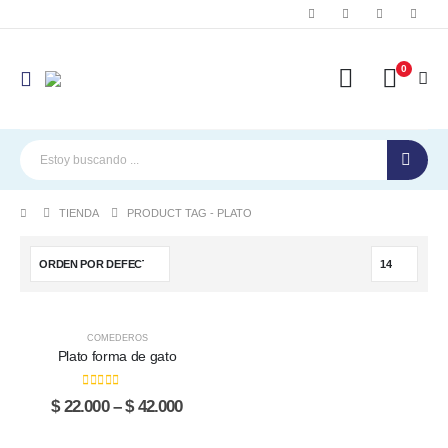
0
TIENDA
PRODUCT TAG -
PLATO
Este
Este
-31%
COMEDEROS
producto
producto
Plato forma de gato
tiene
tiene
múltiples
múltiples
0
out of 5
Price
$
22.000
–
$
42.000
variantes.
variantes.
range:
Las
Las
$ 22.000