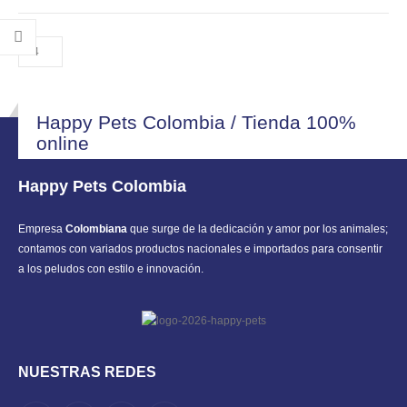
through
opciones
opciones
$ 42.000
se
se
pueden
pueden
elegir
elegir
en
en
la
la
Happy Pets Colombia / Tienda 100%
página
página
online
de
de
producto
producto
Happy Pets Colombia
Empresa
Colombiana
que surge de la dedicación y amor por los animales;
contamos con variados productos nacionales e importados para consentir
a los peludos con estilo e innovación.
NUESTRAS REDES