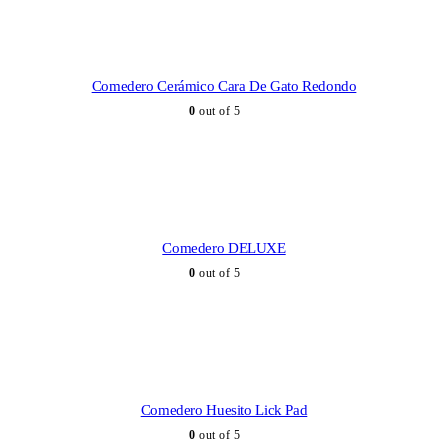
SELECCIONAR OPCIONES
Comedero Cerámico Cara De Gato Redondo
0
out of 5
SELECCIONAR OPCIONES
Comedero DELUXE
0
out of 5
SELECCIONAR OPCIONES
Comedero Huesito Lick Pad
0
out of 5