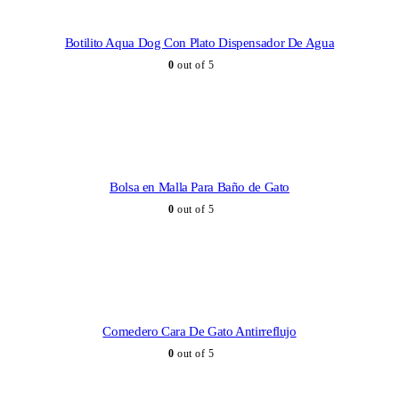
Botilito Aqua Dog Con Plato Dispensador De Agua
0
out of 5
SELECCIONAR OPCIONES
Bolsa en Malla Para Baño de Gato
0
out of 5
AÑADIR AL CARRITO
Comedero Cara De Gato Antirreflujo
0
out of 5