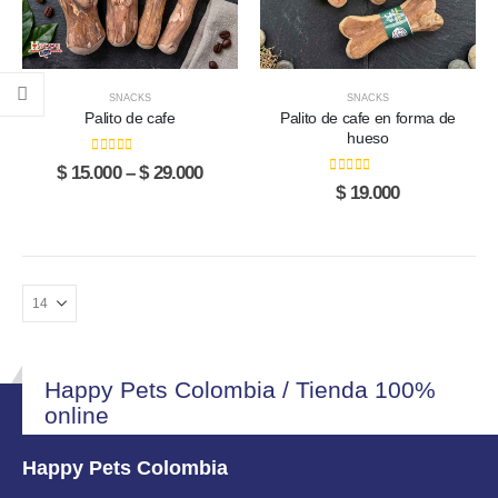
opciones
opciones
se
se
pueden
pueden
elegir
elegir
SNACKS
SNACKS
en
en
Palito de cafe
Palito de cafe en forma de
la
la
hueso
página
página
0
out of 5
Price
$
15.000
–
$
29.000
de
de
0
out of 5
range:
$
19.000
$ 15.000
producto
producto
through
$ 29.000
Happy Pets Colombia / Tienda 100%
online
Happy Pets Colombia