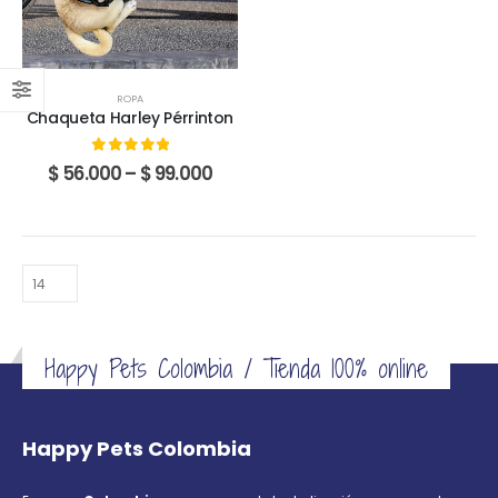
opciones
opciones
se
se
pueden
pueden
elegir
elegir
ROPA
en
en
Chaqueta Harley Pérrinton
la
la
página
página
0
out of 5
Price
$
56.000
–
$
99.000
de
de
range:
$ 56.000
producto
producto
through
$ 99.000
Happy Pets Colombia / Tienda 100% online
Happy Pets Colombia