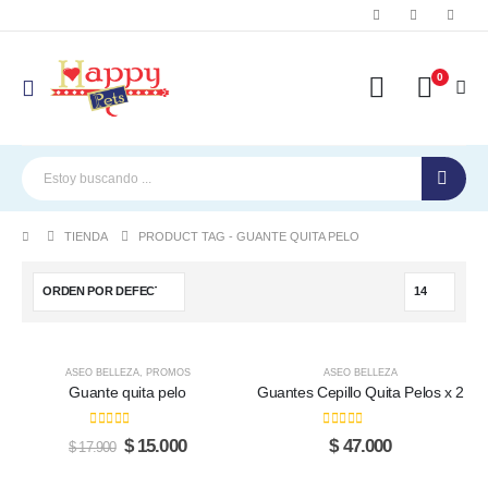
0
TIENDA
PRODUCT TAG -
GUANTE QUITA PELO
-16%
ASEO BELLEZA
,
PROMOS
ASEO BELLEZA
Guante quita pelo
Guantes Cepillo Quita Pelos x 2
0
out of 5
0
out of 5
Original
Current
$
15.000
$
47.000
$
17.900
price
price
was:
is: