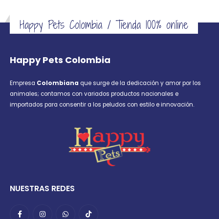
la
la
página
página
Happy Pets Colombia / Tienda 100% online
de
de
producto
producto
Happy Pets Colombia
Empresa
Colombiana
que surge de la dedicación y amor por los
animales; contamos con variados productos nacionales e
importados para consentir a los peludos con estilo e innovación.
NUESTRAS REDES