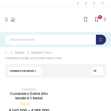
0
TIENDA
PRODUCT TAG -
COMEDERO DOBLE ALTO PARA MASCOTAS
Este
Este
COMEDEROS
producto
producto
Comedero Doble Alto
tiene
tiene
Madera Y Metal
múltiples
múltiples
variantes.
variantes.
0
out of 5
Price
$
140.000
–
$
185.000