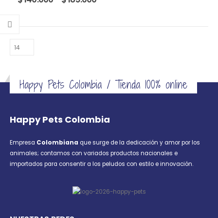
Las
Las
range:
$ 140.000
opciones
opciones
through
se
se
$ 185.000
pueden
pueden
elegir
elegir
en
en
la
la
página
página
Happy Pets Colombia / Tienda 100% online
de
de
producto
producto
Happy Pets Colombia
Empresa
Colombiana
que surge de la dedicación y amor por los
animales; contamos con variados productos nacionales e
importados para consentir a los peludos con estilo e innovación.