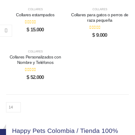
throug
$ 23.000
opciones
opciones
opciones
opciones
$ 35.00
through
se
se
se
se
COLLARES
COLLARES
$ 36.000
Collares estampados
Collares para gatos o perros de
pueden
pueden
pueden
pueden
raza pequeña
elegir
elegir
elegir
elegir
0
out of 5
en
en
en
en
$
15.000
0
out of 5
$
9.000
la
la
la
la
página
página
página
página
de
de
de
de
COLLARES
producto
producto
producto
producto
Collares Personalizados con
Nombre y Teléfonos
0
out of 5
$
52.000
Happy Pets Colombia / Tienda 100%