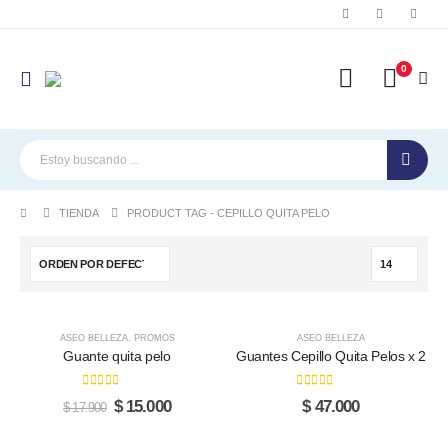
0
TIENDA
PRODUCT TAG -
CEPILLO QUITA PELO
-16%
ASEO BELLEZA
,
PROMOS
ASEO BELLEZA
Guante quita pelo
Guantes Cepillo Quita Pelos x 2
0
out of 5
0
out of 5
Original
Current
$
15.000
$
47.000
$
17.900
price
price
was:
is: