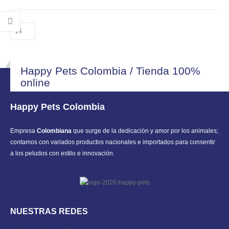
opciones
opciones
se
se
pueden
pueden
elegir
elegir
en
en
la
la
Happy Pets Colombia / Tienda 100%
página
página
online
de
de
producto
producto
Happy Pets Colombia
Empresa
Colombiana
que surge de la dedicación y amor por los animales;
contamos con variados productos nacionales e importados para consentir
a los peludos con estilo e innovación.
NUESTRAS REDES