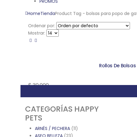
PROMOS
Home
Tienda
Product Tag -
bolsas para popo de ga
Ordenar por:
Mostrar:
Rollos De Bolsas
$
30.000
Mostrar:
CATEGORÍAS HAPPY
PETS
ARNÉS / PECHERA
(11)
ASEO BELLEZA
(23)