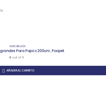
to
ASEO BELLEZA
 grandes Para Popo x 200uni , Poopet
0
out of 5
AÑADIR AL CARRITO