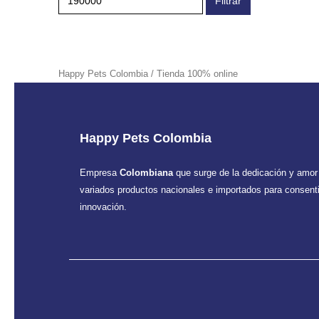
Filtrar
product
product
Happy Pets Colombia / Tienda 100% online
Happy Pets Colombia
Empresa
Colombiana
que surge de la dedicación y amor
variados productos nacionales e importados para consentir
innovación.