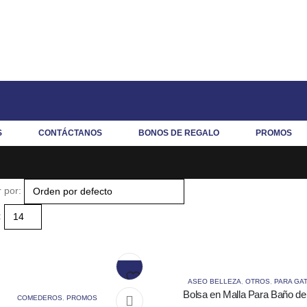
S
CONTÁCTANOS
BONOS DE REGALO
PROMOS
 por:
:
Este
Este
Añadir a la lista de deseo
ASEO BELLEZA
,
OTROS
,
PARA GA
producto
producto
Bolsa en Malla Para Baño de
COMEDEROS
,
PROMOS
o
o
tiene
tiene