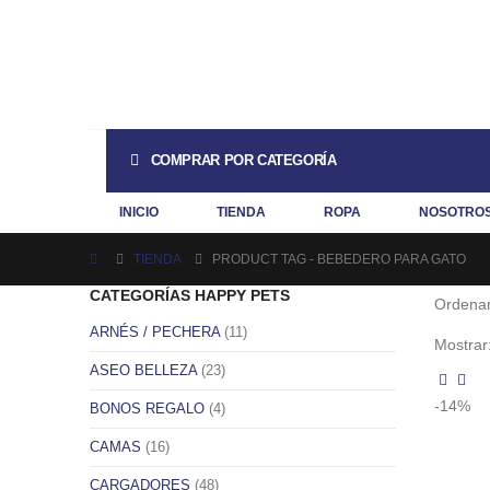
COMPRAR POR CATEGORÍA
INICIO
TIENDA
ROPA
NOSOTRO
TIENDA
PRODUCT TAG -
BEBEDERO PARA GATO
CATEGORÍAS HAPPY PETS
Ordenar
ARNÉS / PECHERA
(11)
Mostrar
ASEO BELLEZA
(23)
-14%
BONOS REGALO
(4)
CAMAS
(16)
Este
Este
product
product
CARGADORES
(48)