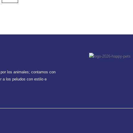
was:
is:
o
o
de
de
$ 160.000.
$ 140.000.
producto
producto
 por los animales; contamos con
 a los peludos con estilo e