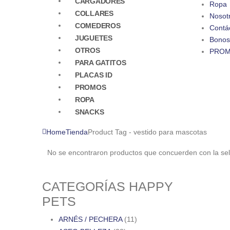
CARGADORES
Ropa
COLLARES
Nosot
COMEDEROS
Contá
JUGUETES
Bonos
OTROS
PRO
PARA GATITOS
PLACAS ID
PROMOS
ROPA
SNACKS
Home
Tienda
Product Tag -
vestido para mascotas
No se encontraron productos que concuerden con la sel
CATEGORÍAS HAPPY
PETS
ARNÉS / PECHERA
(11)