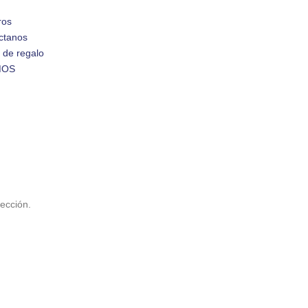
ros
ctanos
 de regalo
MOS
ección.