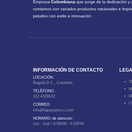
Empresa
Colombiana
que surge de la dedicación y 
contamos con variados productos nacionales e impor
peludos con estilo e innovación.
INFORMACIÓN DE CONTACTO
LEG
LOCACIÓN:
T
Bogotá D.C., Colombia
M
TELÉFONO:
M
312 4329632
C
CORREO:
info@happypetsco.com
HORARIO de atención:
Lun - Sab / 9:00AM - 6:00PM