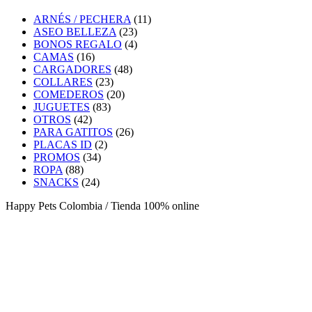
ARNÉS / PECHERA
(11)
ASEO BELLEZA
(23)
BONOS REGALO
(4)
CAMAS
(16)
CARGADORES
(48)
COLLARES
(23)
COMEDEROS
(20)
JUGUETES
(83)
OTROS
(42)
PARA GATITOS
(26)
PLACAS ID
(2)
PROMOS
(34)
ROPA
(88)
SNACKS
(24)
Happy Pets Colombia / Tienda 100% online
Happy Pets Colombia
Empresa
Colombiana
que surge de la dedicación y amor por los anim