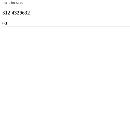
ESCRÍBENOS
312 4329632
0
0