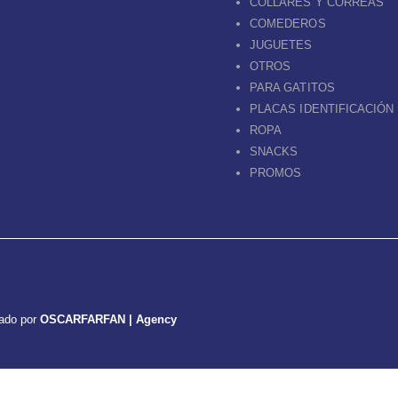
COLLARES Y CORREAS
COMEDEROS
JUGUETES
OTROS
PARA GATITOS
PLACAS IDENTIFICACIÓN
ROPA
SNACKS
PROMOS
lado por
OSCARFARFAN | Agency