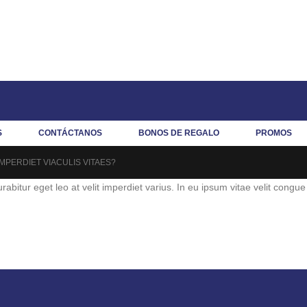
S
CONTÁCTANOS
BONOS DE REGALO
PROMOS
IMPERDIET VIACULIS VITAES?
abitur eget leo at velit imperdiet varius. In eu ipsum vitae velit congue