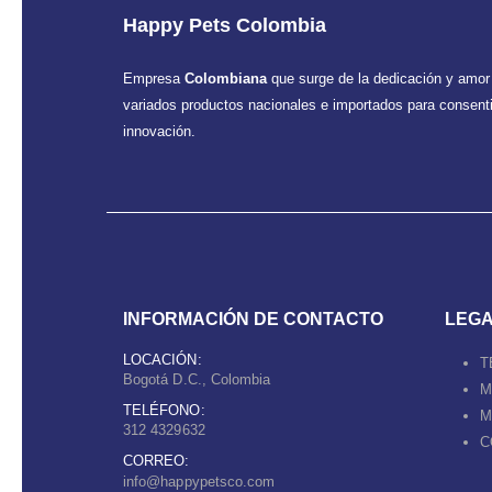
Happy Pets Colombia
Empresa
Colombiana
que surge de la dedicación y amor
variados productos nacionales e importados para consentir
innovación.
INFORMACIÓN DE CONTACTO
LEG
LOCACIÓN:
T
Bogotá D.C., Colombia
M
TELÉFONO:
M
312 4329632
C
CORREO:
info@happypetsco.com