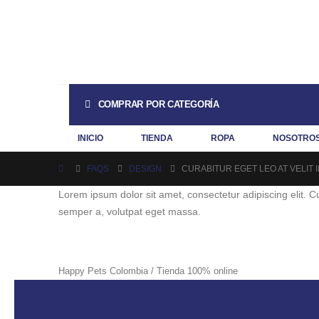
COMPRAR POR CATEGORÍA
INICIO
TIENDA
ROPA
NOSOTRO
FAQS
DESIGN
CURABITUR EGET LEO AT VELIT 
Lorem ipsum dolor sit amet, consectetur adipiscing elit. Cur
semper a, volutpat eget massa.
Happy Pets Colombia / Tienda 100% online