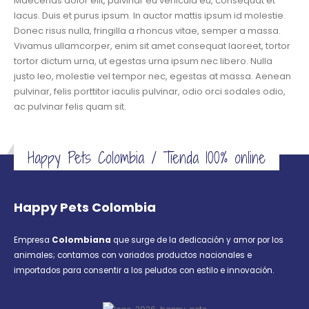
Maecenas dolor elit, pulvinar eu vehicula eu, consequat et
lacus. Duis et purus ipsum. In auctor mattis ipsum id molestie.
Donec risus nulla, fringilla a rhoncus vitae, semper a massa.
Vivamus ullamcorper, enim sit amet consequat laoreet, tortor
tortor dictum urna, ut egestas urna ipsum nec libero. Nulla
justo leo, molestie vel tempor nec, egestas at massa. Aenean
pulvinar, felis porttitor iaculis pulvinar, odio orci sodales odio,
ac pulvinar felis quam sit.
Happy Pets Colombia / Tienda 100% online
Happy Pets Colombia
Empresa
Colombiana
que surge de la dedicación y amor por los
animales; contamos con variados productos nacionales e
importados para consentir a los peludos con estilo e innovación.