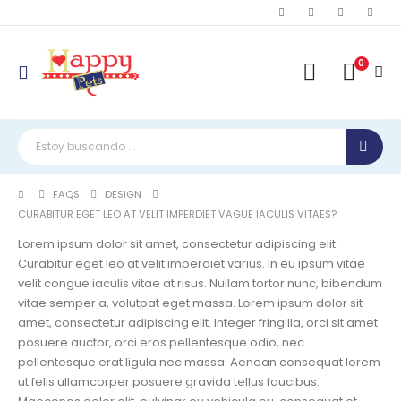
0
FAQS
DESIGN
CURABITUR EGET LEO AT VELIT IMPERDIET VAGUE IACULIS VITAES?
Lorem ipsum dolor sit amet, consectetur adipiscing elit.
Curabitur eget leo at velit imperdiet varius. In eu ipsum vitae
velit congue iaculis vitae at risus. Nullam tortor nunc, bibendum
vitae semper a, volutpat eget massa. Lorem ipsum dolor sit
amet, consectetur adipiscing elit. Integer fringilla, orci sit amet
posuere auctor, orci eros pellentesque odio, nec
pellentesque erat ligula nec massa. Aenean consequat lorem
ut felis ullamcorper posuere gravida tellus faucibus.